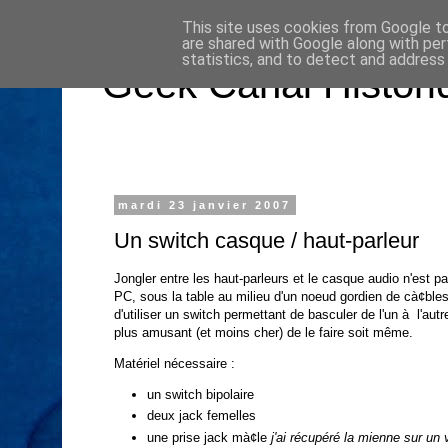
This site uses cookies from Google to 
are shared with Google along with per
statistics, and to detect and address
Geek Canal Histori
mardi 23 janvier 2007
Un switch casque / haut-parleur
Jongler entre les haut-parleurs et le casque audio n'est p
PC, sous la table au milieu d'un noeud gordien de cà¢ble
d'utiliser un switch permettant de basculer de l'un à l'aut
plus amusant (et moins cher) de le faire soit même.
Matériel nécessaire :
un
switch bipolaire
deux
jack femelles
une prise
jack mà¢le
j'ai récupéré la mienne sur u