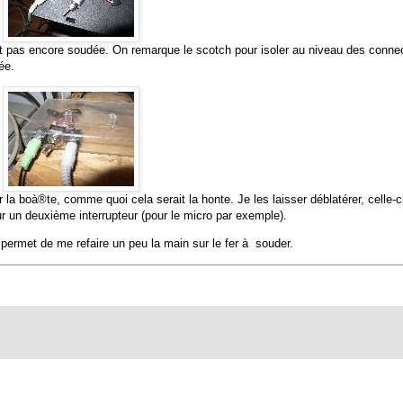
est pas encore soudée. On remarque le scotch pour isoler au niveau des conne
ée.
r la boà®te, comme quoi cela serait la honte. Je les laisser déblatérer, celle-c
our un deuxième interrupteur (pour le micro par exemple).
permet de me refaire un peu la main sur le fer à souder.