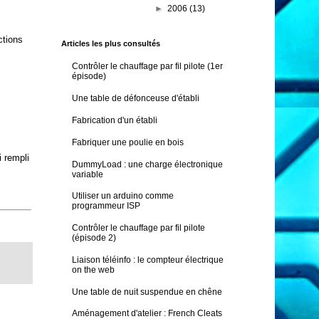
►
2006
(13)
ctions
Articles les plus consultés
Contrôler le chauffage par fil pilote (1er
épisode)
Une table de défonceuse d'établi
Fabrication d'un établi
Fabriquer une poulie en bois
i rempli
DummyLoad : une charge électronique
variable
Utiliser un arduino comme
programmeur ISP
Contrôler le chauffage par fil pilote
(épisode 2)
Liaison téléinfo : le compteur électrique
on the web
Une table de nuit suspendue en chêne
Aménagement d'atelier : French Cleats