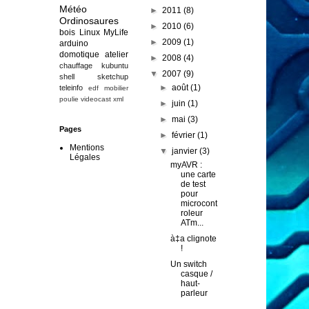
Météo
►
2011
(8)
Ordinosaures
►
2010
(6)
bois
Linux
MyLife
►
2009
(1)
arduino
domotique
atelier
►
2008
(4)
chauffage
kubuntu
▼
2007
(9)
shell
sketchup
►
août
(1)
teleinfo
edf
mobilier
poulie
videocast
xml
►
juin
(1)
►
mai
(3)
Pages
►
février
(1)
Mentions
▼
janvier
(3)
Légales
myAVR :
une carte
de test
pour
microcont
roleur
ATm...
à‡a clignote
!
Un switch
casque /
haut-
parleur