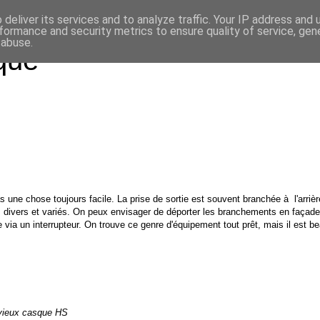
deliver its services and to analyze traffic. Your IP address and
formance and security metrics to ensure quality of service, ge
 abuse.
que
as une chose toujours facile. La prise de sortie est souvent branchée à l'arriè
s divers et variés. On peux envisager de déporter les branchements en façad
re via un interrupteur. On trouve ce
genre d'équipement
tout prêt, mais il est 
n vieux casque HS