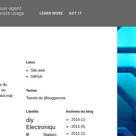
 user-agent
nerate usage
LEARN MORE
GOT IT
Liens
Site web
GitHub
re du
e ou
Twitter
beaucoup
Tweets de @buggerone
Libellés
Archives du blog
diy
►
2016
(1)
Electroniqu
►
2015
(5)
e
►
2012
(2)
Station