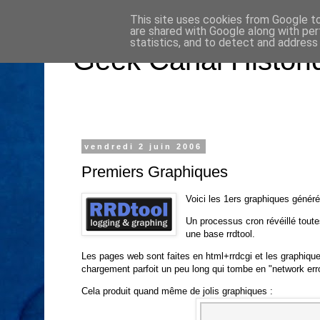
This site uses cookies from Google to 
are shared with Google along with per
statistics, and to detect and address
Geek Canal Histori
vendredi 2 juin 2006
Premiers Graphiques
Voici les 1ers graphiques généré
Un processus cron révéillé toutes
une base
rrdtool
.
Les pages web sont faites en html+
rrdcgi
et les graphique
chargement parfoit un peu long qui tombe en "network err
Cela produit quand même de jolis graphiques :