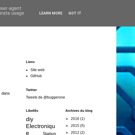
 user-agent
nerate usage
LEARN MORE
GOT IT
Liens
Site web
GitHub
Twitter
t dans
Tweets de @buggerone
Libellés
Archives du blog
diy
►
2016
(1)
Electroniqu
►
2015
(5)
e
►
2012
(2)
Station