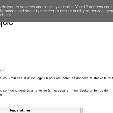
deliver its services and to analyze traffic. Your IP address and
formance and security metrics to ensure quality of service, ge
 abuse.
que
s !
 les 5 minutes. Il utilise
log2300
pour récupérer les données et stocke le tou
s sont donc générés à la vollée (si necessaire). Il en résulte un temps de
or"