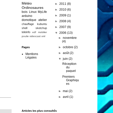
Météo
►
2011
(8)
Ordinosaures
►
2010
(6)
bois
Linux
MyLife
►
2009
(1)
arduino
domotique
atelier
►
2008
(4)
chauffage
kubuntu
►
2007
(9)
shell
sketchup
teleinfo
edf
mobilier
▼
2006
(13)
poulie
videocast
xml
►
novembre
(4)
►
octobre
(2)
Pages
►
août
(2)
Mentions
Légales
▼
juin
(2)
Réception
du
paquet
Premiers
Graphiqu
es
►
mai
(2)
►
avril
(1)
Articles les plus consultés